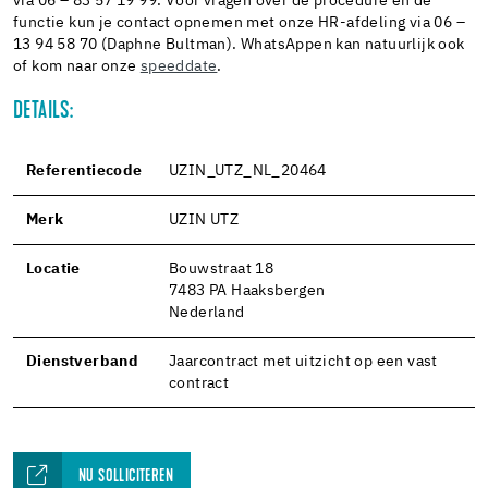
via 06 – 83 57 19 99. Voor vragen over de procedure en de
functie kun je contact opnemen met onze HR-afdeling via 06 –
13 94 58 70 (Daphne Bultman). WhatsAppen kan natuurlijk ook
of kom naar onze
speeddate
.
DETAILS:
Referentiecode
UZIN_UTZ_NL_20464
Merk
UZIN UTZ
Locatie
Bouwstraat 18
7483 PA Haaksbergen
Nederland
Dienstverband
Jaarcontract met uitzicht op een vast
contract
NU SOLLICITEREN