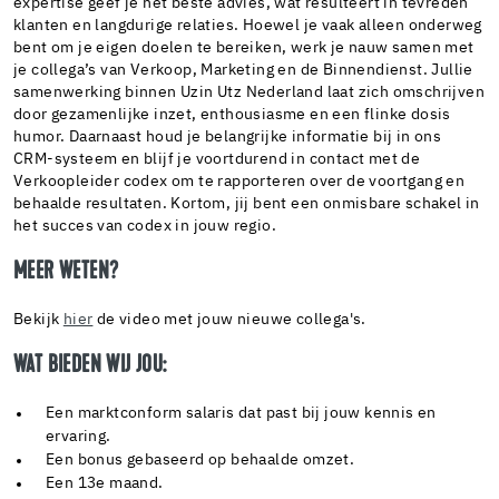
expertise geef je het beste advies, wat resulteert in tevreden
klanten en langdurige relaties. Hoewel je vaak alleen onderweg
bent om je eigen doelen te bereiken, werk je nauw samen met
je collega’s van Verkoop, Marketing en de Binnendienst. Jullie
samenwerking binnen Uzin Utz Nederland laat zich omschrijven
door gezamenlijke inzet, enthousiasme en een flinke dosis
humor. Daarnaast houd je belangrijke informatie bij in ons
CRM-systeem en blijf je voortdurend in contact met de
Verkoopleider codex om te rapporteren over de voortgang en
behaalde resultaten. Kortom, jij bent een onmisbare schakel in
het succes van codex in jouw regio.
MEER WETEN?
Bekijk
hier
de video met jouw nieuwe collega's.
WAT BIEDEN WIJ JOU:
Een marktconform salaris dat past bij jouw kennis en
ervaring.
Een bonus gebaseerd op behaalde omzet.
Een 13e maand.