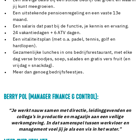
Een stevige basis bij een solide bedrijf dat groeit en waarin
jij kunt meegroeien.
Een uitstekende pensioenregeling en een vaste 13e
maand.
Een salaris dat past bij de functie, je kennis en ervaring.
24 vakantiedagen + 6 ATV dagen.
Een vitaliteitsplan (met o.a. padel, tennis, golf en
hardlopen).
Gezamenlijke lunches in ons bedrijfsrestaurant, met elke
dag verse broodjes, soep, salades en gratis vers fruit (en
vrijdag = snackdag).
Meer dan genoeg bedrijfsfeestjes.
BERRY POL (MANAGER FINANCE & CONTROL):
“Je werkt nauw samen met directie, leidinggevenden en
collega’s in productie en magazijn aan een veilige
werkomgeving. In dat samenspel tussen werkvloer en
management voel jij je als een vis in het water.”