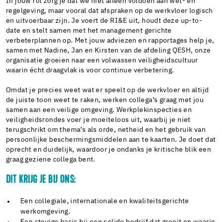
In jouw rol zorg je dat we niet alleen voldoen aan wet- en
regelgeving, maar vooral dat afspraken op de werkvloer logisch
en uitvoerbaar zijn. Je voert de RI&E uit, houdt deze up-to-
date en stelt samen met het management gerichte
verbeterplannen op. Met jouw adviezen en rapportages help je,
samen met Nadine, Jan en Kirsten van de afdeling QESH, onze
organisatie groeien naar een volwassen veiligheidscultuur
waarin écht draagvlak is voor continue verbetering.
Omdat je precies weet wat er speelt op de werkvloer en altijd
de juiste toon weet te raken, werken collega’s graag met jou
samen aan een veilige omgeving. Werkplekinspecties en
veiligheidsrondes voer je moeiteloos uit, waarbij je niet
terugschrikt om thema’s als orde, netheid en het gebruik van
persoonlijke beschermingsmiddelen aan te kaarten. Je doet dat
oprecht en duidelijk, waardoor je ondanks je kritische blik een
graag geziene collega bent.
DIT KRIJG JE BIJ ONS:
Een collegiale, internationale en kwaliteitsgerichte
werkomgeving.