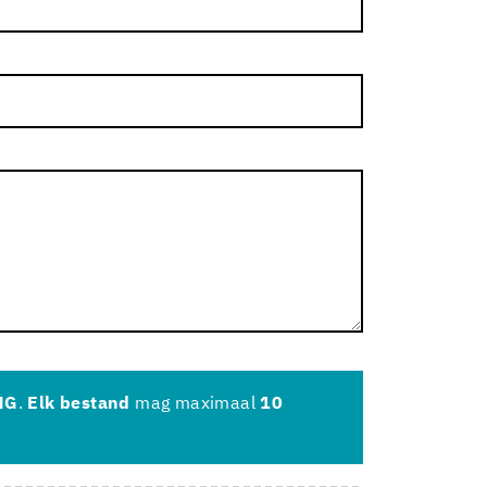
NG
.
Elk bestand
mag maximaal
10