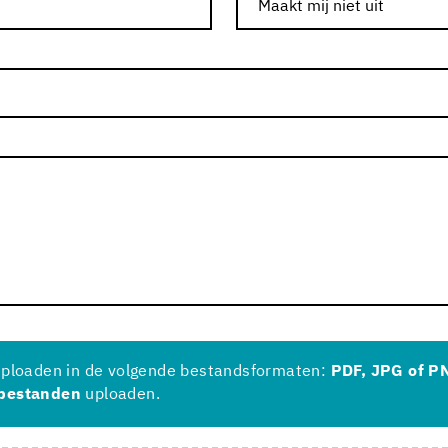
uploaden in de volgende bestandsformaten:
PDF, JPG of P
bestanden
uploaden.