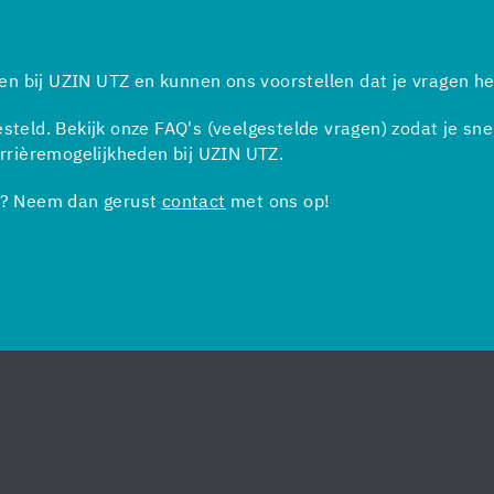
rken bij UZIN UTZ en kunnen ons voorstellen dat je vragen he
esteld. Bekijk onze FAQ's (veelgestelde vragen) zodat je sn
carrièremogelijkheden bij UZIN UTZ.
ij? Neem dan gerust
contact
met ons op!