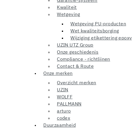
Garantie-systeem
Kwaliteit
Wetgeving
Wetgeving PU-producten
Wet kwaliteitsborging
Wijziging etikettering epo
UZIN UTZ Group
Onze geschiedenis
Compliance - richtlijnen
Contact & Route
Onze merken
Overzicht merken
UZIN
WOLFF
PALLMANN
arturo
codex
Duurzaamheid