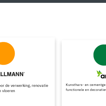
Kunsthars- en cementgebonden vloersystemen met
functionele en decoratieve afwerkingsmogelijkheden