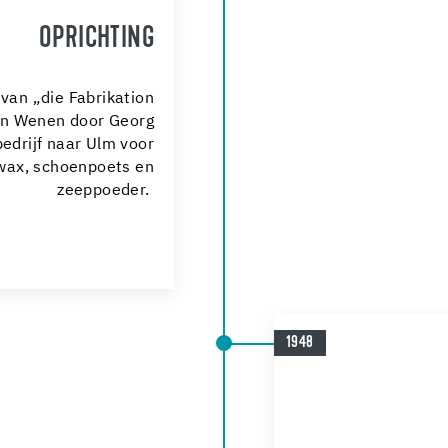
OPRICHTING
 van „die Fabrikation
in Wenen door Georg
bedrijf naar
Ulm voor
rwax, schoenpoets en
zeeppoeder.
1948