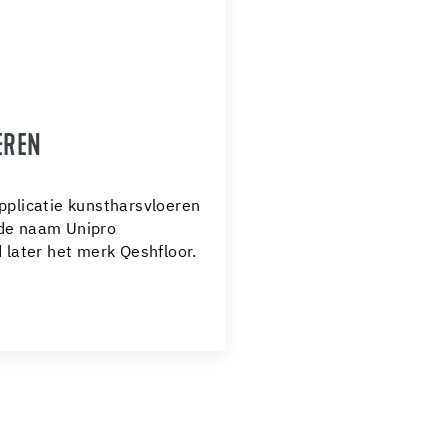
EREN
applicatie kunstharsvloeren
 de naam Unipro
d later het merk Qeshfloor.