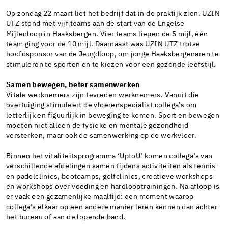
Op zondag 22 maart liet het bedrijf dat in de praktijk zien. UZIN
UTZ stond met vijf teams aan de start van de Engelse
Mijlenloop in Haaksbergen. Vier teams liepen de 5 mijl, één
team ging voor de 10 mijl. Daarnaast was UZIN UTZ trotse
hoofdsponsor van de Jeugdloop, om jonge Haaksbergenaren te
stimuleren te sporten en te kiezen voor een gezonde leefstijl.
Samen bewegen, beter samenwerken
Vitale werknemers zijn tevreden werknemers. Vanuit die
overtuiging stimuleert de vloerenspecialist collega’s om
letterlijk en figuurlijk in beweging te komen. Sport en bewegen
moeten niet alleen de fysieke en mentale gezondheid
versterken, maar ook de samenwerking op de werkvloer.
Binnen het vitaliteitsprogramma ‘UptoU’ komen collega’s van
verschillende afdelingen samen tijdens activiteiten als tennis-
en padelclinics, bootcamps, golfclinics, creatieve workshops
en workshops over voeding en hardlooptrainingen. Na afloop is
er vaak een gezamenlijke maaltijd: een moment waarop
collega’s elkaar op een andere manier leren kennen dan achter
het bureau of aan de lopende band.