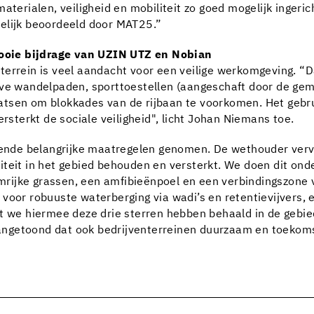
materialen, veiligheid en mobiliteit zo goed mogelijk inge
elijk beoordeeld door MAT25.”
ooie bijdrage van UZIN UTZ en Nobian
errein is veel aandacht voor een veilige werkomgeving. “Da
ieve wandelpaden, sporttoestellen (aangeschaft door de g
tsen om blokkades van de rijbaan te voorkomen. Het gebrui
ersterkt de sociale veiligheid", licht Johan Niemans toe.
illende belangrijke maatregelen genomen. De wethouder ve
teit in het gebied behouden en versterkt. We doen dit ond
oemrijke grassen, een amfibieënpoel en een verbindingszone 
voor robuuste waterberging via wadi’s en retentievijvers, 
at we hiermee deze drie sterren hebben behaald in de geb
ngetoond dat ook bedrijventerreinen duurzaam en toekoms