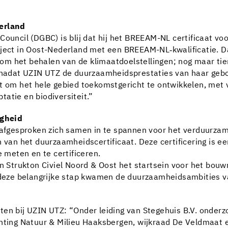
derland
Council (DGBC) is blij dat hij het BREEAM-NL certificaat vo
roject in Oost-Nederland met een BREEAM-NL‑kwalificatie.
at om het behalen van de klimaatdoelstellingen; nog maar t
, nadat UZIN UTZ de duurzaamheidsprestaties van haar gebo
m het hele gebied toekomstgericht te ontwikkelen, met ve
atie en biodiversiteit.”
igheid
gesproken zich samen in te spannen voor het verduurzame
en van het duurzaamheidscertificaat. Deze certificering is
meten en te certificeren.
Strukton Civiel Noord & Oost het startsein voor het bouwr
et deze belangrijke stap kwamen de duurzaamheidsambities
cten bij UZIN UTZ: “Onder leiding van Stegehuis B.V. ond
hting Natuur & Milieu Haaksbergen, wijkraad De Veldmaat en