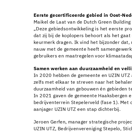
Eerste gecertificeerde gebied in Oost-Ne
Maikel de Laat van de Dutch Green Building 
„Deze gebiedsontwikkeling is het eerste p
dat zij bij de koplopers behoort als het ga
keurmerk dragen. Ik vind het bijzonder dat
nauw met de gemeente heeft samengewerkt o
gebruikers en maatregelen voor klimaatadapt
Samen werken aan duurzaamheid en veil
In 2020 hebben de gemeente en UZIN UTZ af
zelfs met elkaar te streven naar het behal
duurzaamheid van gebouwen én gebieden te 
In 2021 gaven de gemeente Haaksbergen en 
bedrijventerrein Stepelerveld (fase 1). M
aanjager UZIN UTZ een stap dichterbij.
Jeroen Gerfen, manager strategische proje
UZIN UTZ, Bedrijvenvereniging Stepelo, Stic