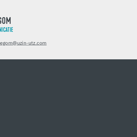
EGOM
ICATIE
degom@uzin-utz.com