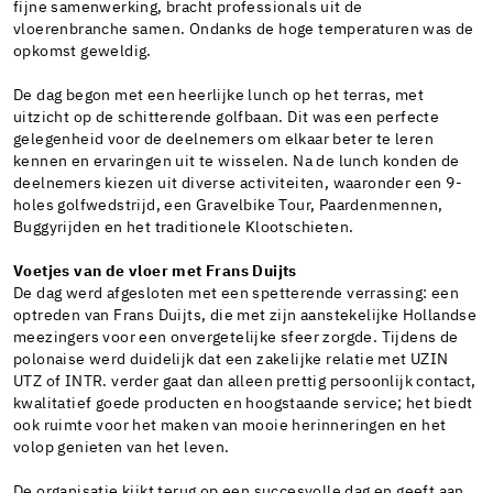
fijne samenwerking, bracht professionals uit de
vloerenbranche samen. Ondanks de hoge temperaturen was de
opkomst geweldig.
De dag begon met een heerlijke lunch op het terras, met
uitzicht op de schitterende golfbaan. Dit was een perfecte
gelegenheid voor de deelnemers om elkaar beter te leren
kennen en ervaringen uit te wisselen. Na de lunch konden de
deelnemers kiezen uit diverse activiteiten, waaronder een 9-
holes golfwedstrijd, een Gravelbike Tour, Paardenmennen,
Buggyrijden en het traditionele Klootschieten.
Voetjes van de vloer met Frans Duijts
De dag werd afgesloten met een spetterende verrassing: een
optreden van Frans Duijts, die met zijn aanstekelijke Hollandse
meezingers voor een onvergetelijke sfeer zorgde. Tijdens de
polonaise werd duidelijk dat een zakelijke relatie met UZIN
UTZ of INTR. verder gaat dan alleen prettig persoonlijk contact,
kwalitatief goede producten en hoogstaande service; het biedt
ook ruimte voor het maken van mooie herinneringen en het
volop genieten van het leven.
De organisatie kijkt terug op een succesvolle dag en geeft aan