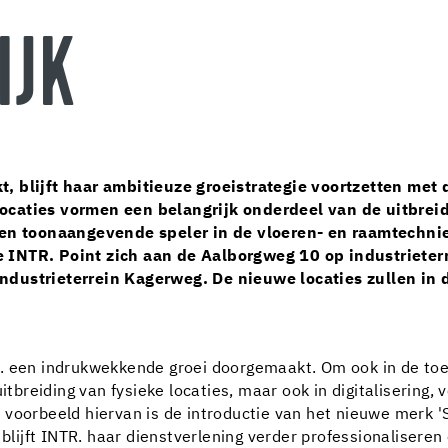
IJK
t, blijft haar ambitieuze groeistrategie voortzetten me
ocaties vormen een belangrijk onderdeel van de uitbre
een toonaangevende speler in de vloeren- en raamtechnie
 INTR. Point zich aan de Aalborgweg 10 op industrieter
ndustrieterrein Kagerweg. De nieuwe locaties zullen in
. een indrukwekkende groei doorgemaakt. Om ook in de toek
uitbreiding van fysieke locaties, maar ook in digitalisering
voorbeeld hiervan is de introductie van het nieuwe merk 'S
n blijft INTR. haar dienstverlening verder professionaliser