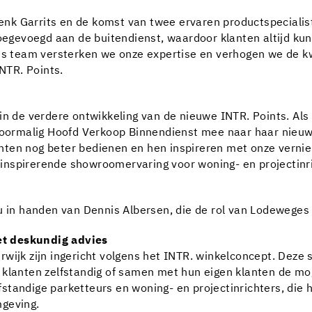
k Garrits en de komst van twee ervaren productspecialist
 toegevoegd aan de buitendienst, waardoor klanten altijd k
ns team versterken we onze expertise en verhogen we de kwa
NTR. Points.
 in de verdere ontwikkeling van de nieuwe INTR. Points. Al
 voormalig Hoofd Verkoop Binnendienst mee naar haar nieuwe
nten nog beter bedienen en hen inspireren met onze verni
nspirerende showroomervaring voor woning- en projectinric
nu in handen van Dennis Albersen, die de rol van Lodewege
et deskundig advies
rwijk zijn ingericht volgens het INTR. winkelconcept. Deze
 klanten zelfstandig of samen met hun eigen klanten de mo
tandige parketteurs en woning- en projectinrichters, die h
mgeving.