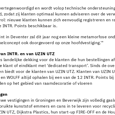
n vertegenwoordigd en wordt volop technische ondersteunin
, zodat zij klanten optimaal kunnen adviseren over de verw
e rol: nieuwe klanten kunnen zich eenvoudig registreren en
le INTR. Points beschikbaar is.
int in Deventer zal dit jaar nog een kleine metamorfose o
elconcept ook doorgevoerd op onze hoofdvestiging.'"
 van INTR. en van UZIN UTZ
 landelijke dekking voor de klanten die hun bestellingen af
de klant of eindklant met ‘dedicated transport’. Sinds de 
en biedt voor de klanten van UZIN UTZ. Klanten van UZIN 
OLFF altijd ophalen bij een van de 12 INTR. Points bij hen
den op het gebied van raamdecoratie of vloeren
ngen
we vestigingen in Groningen en Beverwijk zijn volledig gaslo
bruikte kunststof emmers en cans in te leveren voor recyc
IN UTZ, Dijkstra Plastics, hun start-up FIRE-OFF en de Ho