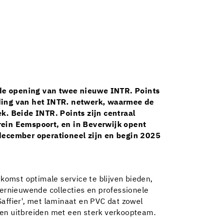
t de opening van twee nieuwe INTR. Points
iding van het INTR. netwerk, waarmee de
k. Beide INTR. Points zijn centraal
rein Eemspoort, en in Beverwijk opent
 december operationeel zijn en begin 2025
omst optimale service te blijven bieden,
, vernieuwende collecties en professionele
affier', met laminaat en PVC dat zowel
en en uitbreiden met een sterk verkoopteam.