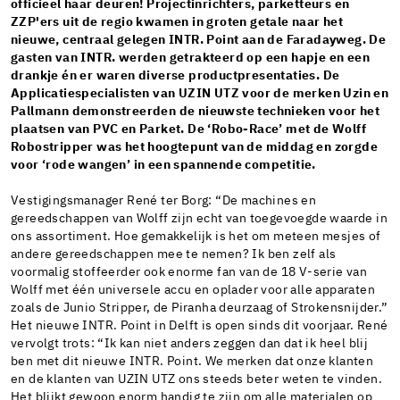
officieel haar deuren! Projectinrichters, parketteurs en
ZZP'ers uit de regio kwamen in groten getale naar het
nieuwe, centraal gelegen INTR. Point aan de Faradayweg. De
gasten van INTR. werden getrakteerd op een hapje en een
drankje én er waren diverse productpresentaties. De
Applicatiespecialisten van UZIN UTZ voor de merken Uzin en
Pallmann demonstreerden de nieuwste technieken voor het
plaatsen van PVC en Parket. De ‘Robo-Race’ met de Wolff
Robostripper was het hoogtepunt van de middag en zorgde
voor ‘rode wangen’ in een spannende competitie.
Vestigingsmanager René ter Borg: “De machines en
gereedschappen van Wolff zijn echt van toegevoegde waarde in
ons assortiment. Hoe gemakkelijk is het om meteen mesjes of
andere gereedschappen mee te nemen? Ik ben zelf als
voormalig stoffeerder ook enorme fan van de 18 V-serie van
Wolff met één universele accu en oplader voor alle apparaten
zoals de Junio Stripper, de Piranha deurzaag of Strokensnijder.”
Het nieuwe INTR. Point in Delft is open sinds dit voorjaar. René
vervolgt trots: “Ik kan niet anders zeggen dan dat ik heel blij
ben met dit nieuwe INTR. Point. We merken dat onze klanten
en de klanten van UZIN UTZ ons steeds beter weten te vinden.
Het blijkt gewoon enorm handig te zijn om alle materialen op