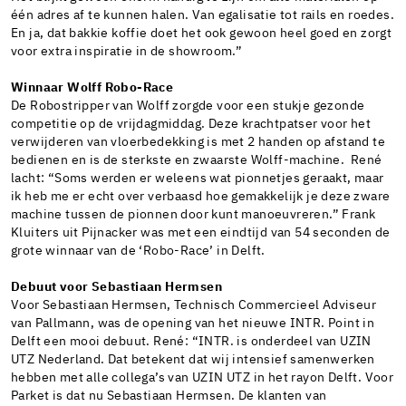
één adres af te kunnen halen. Van egalisatie tot rails en roedes.
En ja, dat bakkie koffie doet het ook gewoon heel goed en zorgt
voor extra inspiratie in de showroom.”
Winnaar Wolff Robo-Race
De Robostripper van Wolff zorgde voor een stukje gezonde
competitie op de vrijdagmiddag. Deze krachtpatser voor het
verwijderen van vloerbedekking is met 2 handen op afstand te
bedienen en is de sterkste en zwaarste Wolff-machine. René
lacht: “Soms werden er weleens wat pionnetjes geraakt, maar
ik heb me er echt over verbaasd hoe gemakkelijk je deze zware
machine tussen de pionnen door kunt manoeuvreren.” Frank
Kluiters uit Pijnacker was met een eindtijd van 54 seconden de
grote winnaar van de ‘Robo-Race’ in Delft.
Debuut voor Sebastiaan Hermsen
Voor Sebastiaan Hermsen, Technisch Commercieel Adviseur
van Pallmann, was de opening van het nieuwe INTR. Point in
Delft een mooi debuut. René: “INTR. is onderdeel van UZIN
UTZ Nederland. Dat betekent dat wij intensief samenwerken
hebben met alle collega’s van UZIN UTZ in het rayon Delft. Voor
Parket is dat nu Sebastiaan Hermsen. De klanten van