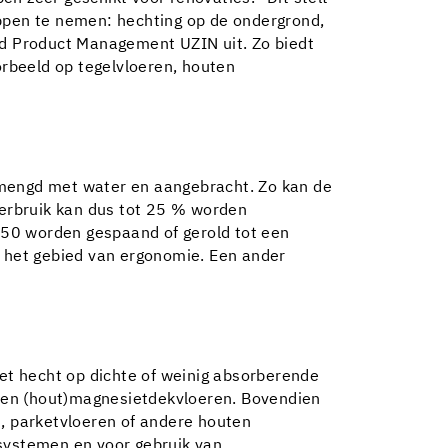
appen te nemen: hechting op de ondergrond,
ofd Product Management UZIN uit. Zo biedt
rbeeld op tegelvloeren, houten
emengd met water en aangebracht. Zo kan de
erbruik kan dus tot 25 % worden
650 worden gespaand of gerold tot een
 het gebied van ergonomie. Een ander
Het hecht op dichte of weinig absorberende
 en (hout)magnesietdekvloeren. Bovendien
t, parketvloeren of andere houten
systemen en voor gebruik van