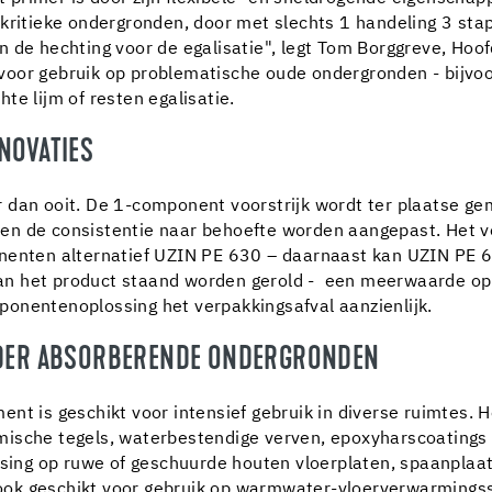
 kritieke ondergronden, door met slechts 1 handeling 3 st
n de hechting voor de egalisatie", legt Tom Borggreve, Ho
oor gebruik op problematische oude ondergronden - bijvoo
te lijm of resten egalisatie.
NOVATIES
r dan ooit. De 1-component voorstrijk wordt ter plaatse g
en de consistentie naar behoefte worden aangepast. Het v
onenten alternatief UZIN PE 630 – daarnaast kan UZIN PE 
an het product staand worden gerold - een meerwaarde op
ponentenoplossing het verpakkingsafval aanzienlijk.
INDER ABSORBERENDE ONDERGRONDEN
nt is geschikt voor intensief gebruik in diverse ruimtes. 
mische tegels, waterbestendige verven, epoxyharscoatings
assing op ruwe of geschuurde houten vloerplaten, spaanplaa
ook geschikt voor gebruik op warmwater-vloerverwarmings