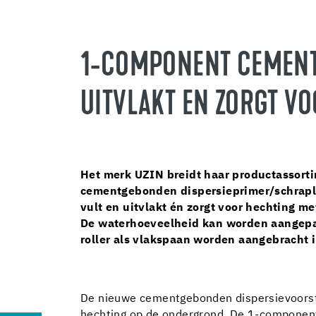
1-COMPONENT CEMENT
UITVLAKT EN ZORGT VO
Het merk UZIN breidt haar productassorti
cementgebonden dispersieprimer/schrapl
vult en uitvlakt én zorgt voor hechting m
De waterhoeveelheid kan worden aangepas
roller als vlakspaan worden aangebracht i
De nieuwe cementgebonden dispersievoorstri
hechting op de ondergrond. De 1-component p