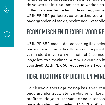
de verwerker in staat om snel te werken op
vullen van oneffenheden in de ondergrond e
UZIN PE 650 perfecte voorwaarden, vooral v
ondergronden of stevig hechtende, waterdich
ECONOMISCH EN FLEXIBEL VOOR RE
UZIN PE 650 maakt de toepassing flexibele
hoeveelheid naar behoefte worden bepaald 
verminderd in vergelijking met het 2-comp
laagdikte van maximaal 4 mm. Bovendien k
voordeel: UZIN PE 650 reduceert als 1-com
HOGE HECHTING OP DICHTE EN M
De nieuwe dispersieprimer op basis van ceme
ondergronden zoals stenen vloeren en kera
profiteert de gebruiker van de snelle toep
ondergronden met voegen. UZIN PE 650 is 